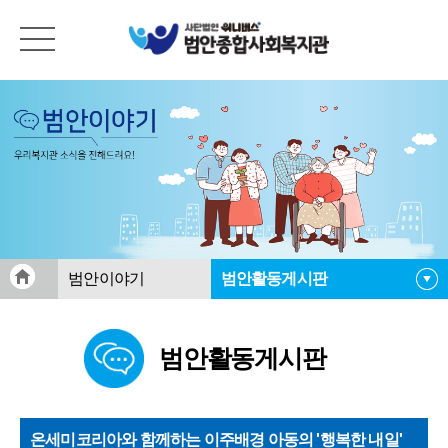
범안이야기
범안활동게시판
공지사항
범안활동게시판
범안활동게시판
범안소식지
자료실
온세미코리아와 함께하는 이주배경 아동의 '행복한 내일'