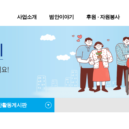
사업소개
범안이야기
후원 · 자원봉사
안활동게시판
사항