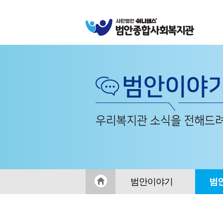
범안이야기
범
공지