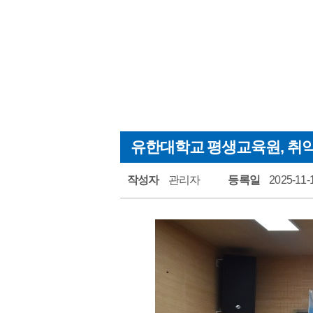
범안
범안
자료
주민
유한대학교 평생교육원, 취
작성자
관리자
등록일
2025-11-