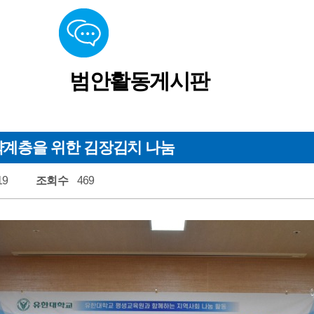
활동게시판
소식지
실
범안활동게시판
소리함
약계층을 위한 김장김치 나눔
19
조회수
469