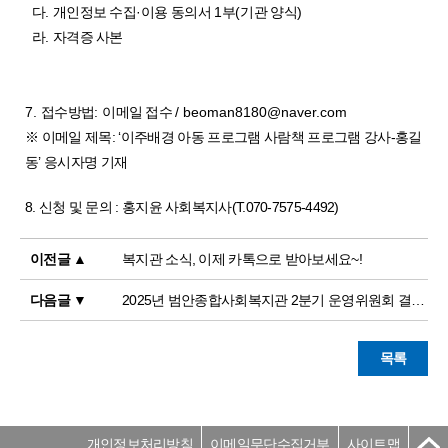
다
.
개인정보 수집
·
이용 동의서
1
부
(
기관 양식
)
라
.
자격증 사본
7.
접수방법
:
이메일 접수
/ beoman8180@naver.com
※
이메일 제목
: ‘
이주배경 아동 프로그램 사람책 프로그램 강사
-
홍길
동
’
응시자명 기재
8. 신청 및 문의 : 홍지윤 사회복지사(T.070-7575-4492)
이전글 ▲
복지관 소식, 이제 카톡으로 받아보세요~!
다음글 ▼
2025년 범안종합사회복지관 2분기 운영위원회 결과 공고
목록
개인정보처리방침
이메일무단수집거부
사이트맵