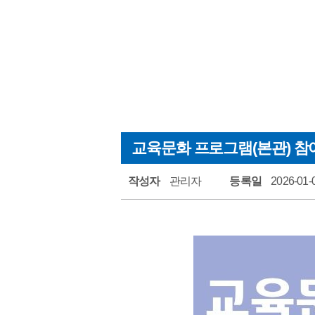
범안
범안
자료
주민
교육문화 프로그램(본관) 참여
작성자
관리자
등록일
2026-01-