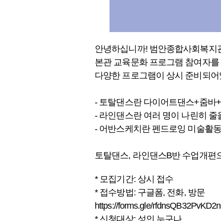
안녕하십니까! 범안종합사회복지
본관 교육문화 프로그램 참여자를
다양한 프로그램이 상시 준비되어
- 토탈댄스란 다이어트댄스+줌바
- 라인댄스란 여러 명이 나린히 줄
- 어반스케치란 펜드로잉 미술활동
토탈댄스, 라인댄스B반 수업개편으
* 모집기간: 상시 접수
* 접수방법: 구글폼, 전화, 방문
https://forms.gle/rfdnsQB32PvKD2
* 신청대상: 성인 누구나