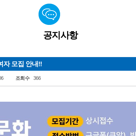
활동게시판
소식지
실
공지사항
소리함
자 모집 안내!!
06
조회수
366