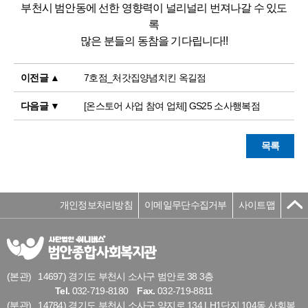
부천시 범안동에 선한 영향력이 널리널리 번져나갈 수 있도
록
많은 분들의 동참을 기다립니다!!
이전글 ▲
7호점_처갓집양념치킨 옥길점
다음글 ▼
[온스토어 사업 참여 업체] GS25 소사행복점
목록
개인정보처리방침
이메일무단수집거부
사이트맵
(본관)
14697) 경기도 부천시 소사구 범안로 38 3층
Tel.
032-719-8180
Fax.
032-719-8811
(분관)
14784) 경기도 부천시 소사구 양지로 134 LH1단지 104동 사회복