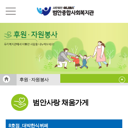
후원 · 자원봉사
후원안내
범안사랑 채움가게
후원신청
범안사랑 채움가게
따르릉~Dream UP!
8호점_대박한식뷔페