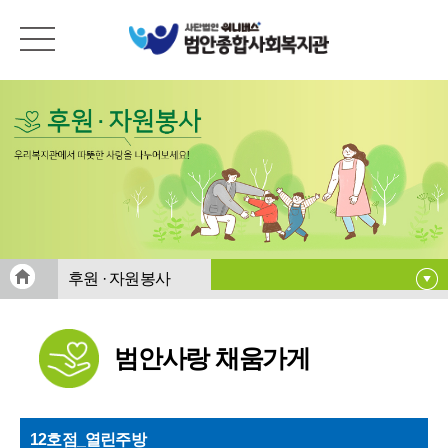
후원 · 자원봉사
후원안내
범안사랑 채움가게
후원신청
범안사랑 채움가게
따르릉~Dream UP!
12호점_열린주방