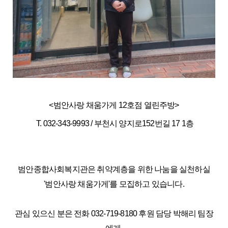
<범안사랑 채움가게 12호점 열린주방>
T. 032-343-9993 / 부천시 양지로152번길 17 1층
범안종합사회복지관은 취약계층을 위한 나눔을 실천하실
'범안사랑 채움가게'를 모집하고 있습니다.
관심 있으신 분은 전화 032-719-8180 후원 담당 박해리 팀장