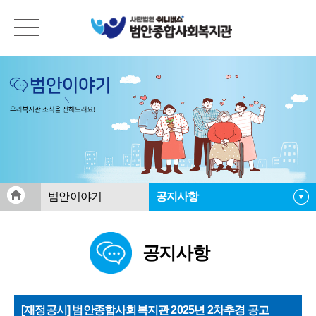
범안이야기
공지사항
공지사항
공지사항
범안활동게시판
범안소식지
자료실
[재정공시] 범안종합사회복지관 2025년 2차추경 공고